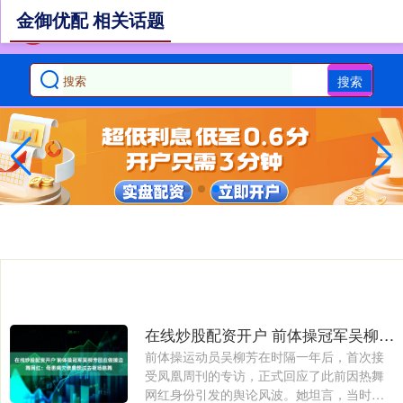
金御优配 相关话题
搜索
在线炒股配资开户 前体操冠军吴柳芳回应做擦边舞网红：母患病欠债曾想过去夜场跳舞
前体操运动员吴柳芳在时隔一年后，首次接
受凤凰周刊的专访，正式回应了此前因热舞
网红身份引发的舆论风波。她坦言，当时父