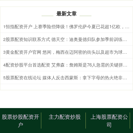
最新文章
恒指配资开户 上赛季险些降级！佛罗伦萨今夏已花超1亿欧，签马斯坦托诺等10将
1
股票配资知识联系方式 德天空：迪奥曼德归队参加季前训练，转会皇马谈判处于后期阶段
2
黄金配资开户官网 悠闲，梅西在迈阿密的街头以及超市为球迷签名
3
配资炒股平台首选配资 艾弗森：詹姆斯是76人急需的关键拼图 新赛季76人不夺冠就是失败
4
股票配资在线论坛 媒体人反击西蒙斯：拿下字母的热火绝非休赛期最大输家 绿军才是
5
股票炒股配资开
主力配资炒股
上海股票配资公
户
司