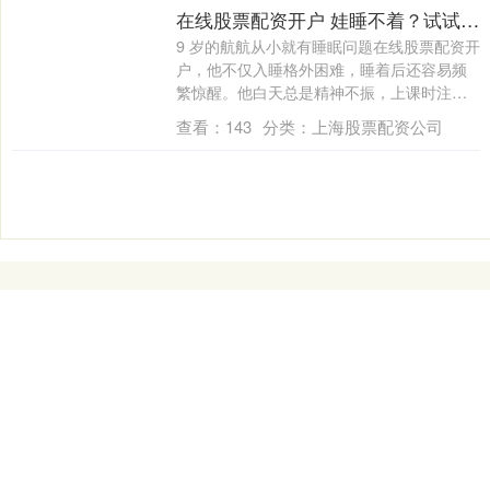
在线股票配资开户 娃睡不着？试试给大脑做“理疗”
9 岁的航航从小就有睡眠问题在线股票配资开
户，他不仅入睡格外困难，睡着后还容易频
繁惊醒。他白天总是精神不振，上课时注意
力....
查看：
143
分类：
上海股票配资公司
上海股票配资公司
金御优配是一家专业的炒股配资门户平台，致力于为投资者提
供安全、便捷、高效的股票配资服务。平台拥有丰富的配资方
案，灵活的资金配置，满足不同投资需求。通过金御优配，用
户可享受快速开户、低息配资以及专业的投资指导，助力实现
财富增值。我们秉承诚信、透明的经营理念，为广大股民打造
一个值得信赖的配资平台，助您轻松把握股市机遇，开启财富
之旅。