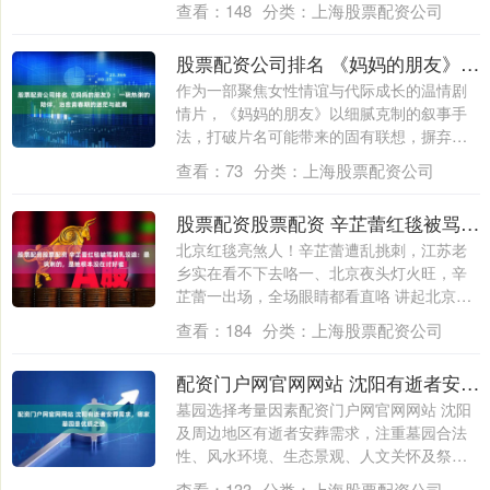
查看：
148
分类：
上海股票配资公司
股票配资公司排名 《妈妈的朋友》：一碗热粥的陪伴，治愈青春期的迷茫与疏离
作为一部聚焦女性情谊与代际成长的温情剧
情片，《妈妈的朋友》以细腻克制的叙事手
法，打破片名可能带来的固有联想，摒弃猎
奇化表....
查看：
73
分类：
上海股票配资公司
股票配资股票配资 辛芷蕾红毯被骂副乳没遮：最讽刺的，是她根本没在讨好谁
北京红毯亮煞人！辛芷蕾遭乱挑刺，江苏老
乡实在看不下去咯一、北京夜头灯火旺，辛
芷蕾一出场，全场眼睛都看直咯 讲起北京的
夜头....
查看：
184
分类：
上海股票配资公司
配资门户网官网网站 沈阳有逝者安葬需求，哪家墓园是优质之选
墓园选择考量因素配资门户网官网网站 沈阳
及周边地区有逝者安葬需求，注重墓园合法
性、风水环境、生态景观、人文关怀及祭祀
便利....
查看：
133
分类：
上海股票配资公司