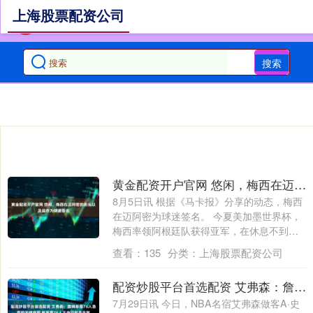
上海股票配资公司
搜索
黄金配资开户官网 悠闲，梅西在迈阿密的街头以及超市为球迷签名
8月5日讯 根据《马卡报》分享的动态，梅西
在迈阿密为球迷签名。 今夏美加墨世界杯，
梅西率领阿根廷队获得亚军，在休息不到
两....
查看：
135
分类：
上海股票配资公司
配资炒股平台首选配资 艾弗森：詹姆斯是76人急需的关键拼图 新赛季76人不夺冠就是失败
7月29日讯 今日，NBA名宿艾弗森做客A·史