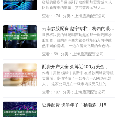
密斯的播客节目谈到了詹姆斯加盟费城76人
队后新赛季的期望，艾弗森表示76人....
查看：
174
分类：
上海股票配资公司
云南炒股配资 赵宇专栏：梅西的眼泪，以温柔的方式与这个时代告别
世界杯决赛的终场哨声响起的那一刻云南炒
股配资，纽约新泽西大都会球场陷入两种截
然不同的情绪。 一边在漫天飞舞的金色纸屑
中迎....
查看：
58
分类：
上海股票配资公司
配资开户大全 众筹近400万美金，这家明星AI体育硬件公司做了款多合一教练机器人 ｜产品观察
作者｜黄楠 编辑｜袁斯来 在首款网球发球机
卖爆后，庞伯特做了一款多合一AI教练机器
人 。 这家公司是在一级市场很受关注的....
查看：
197
分类：
上海股票配资公司
证券配资 快半年了！杨瀚森1月8日胳膊被抓出血痕 如今依然明显
....