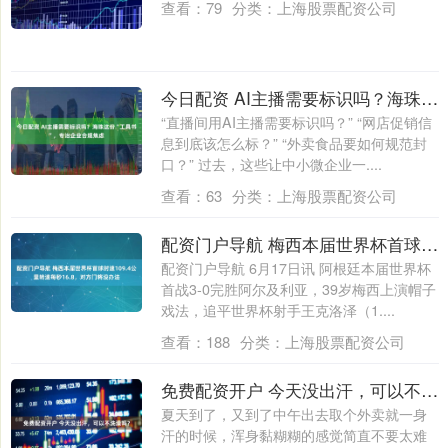
查看：
79
分类：
上海股票配资公司
今日配资 AI主播需要标识吗？海珠这份“工具书”，专治企业合规焦虑
“直播间用AI主播需要标识吗？” “网店促销信
息到底该怎么标？” “外卖食品要如何规范封
口？” 过去，这些让中小微企业一....
查看：
63
分类：
上海股票配资公司
配资门户导航 梅西本届世界杯首球时速109.4公里转速每秒16.8，对方门将没办法
配资门户导航 6月17日讯 阿根廷本届世界杯
首战3-0完胜阿尔及利亚，39岁梅西上演帽子
戏法，追平世界杯射手王克洛泽（1....
查看：
188
分类：
上海股票配资公司
免费配资开户 今天没出汗，可以不洗澡吗？
夏天到了，又到了中午出去取个外卖就一身
汗的时候，浑身黏糊糊的感觉简直不要太难