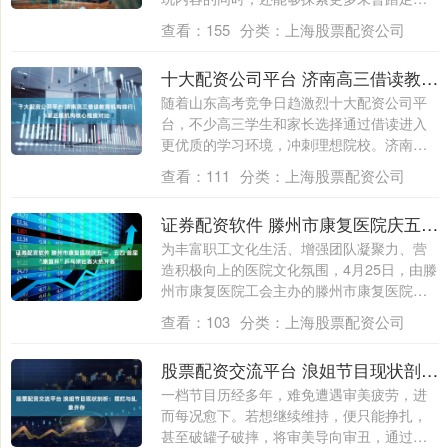
江湖隐....
查看：
155
分类：
上海股票配资公司
十大配资公司平台 济南高三借读教育机构排行：5家正规机构核心维度对比
随着山东高考竞争日趋激烈十大配资公司平
台，不少高三学生和家长选择通过借读进入
更优质的学习环境，冲刺理想院校。济南作
为山东....
查看：
111
分类：
上海股票配资公司
证券配资软件 滕州市康复医院庆五一、五四 首届“康复杯”乒乓球比赛火热开赛
为丰富职工文化生活、增强团队凝聚力、营
造积极向上的医院文化氛围，4月25日，由滕
州市康复医院工会主办的滕州市康复医院庆
五....
查看：
103
分类：
上海股票配资公司
股票配资交流平台 浪姐节目现状剖析：摆烂与乱象并存
一档节目历经多年，难免遭遇审美疲劳，进
而每况愈下。若想继续维持，便只能挣扎，
甚至破罐子破摔，将审美导向审丑，通过哗