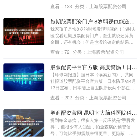
众取宠....
查看：
123
分类：
上海股票配资公司
短期股票配资门户 8岁弱视也能逆袭，前提却是一定不要偷懒！不要怕麻烦！不要怕慢！
我家孩子是快8岁的时候发现弱视的！当时去
医院看短期股票配资门户，医生就说还算黄
金期，还有机会！但是也没给确定的结果！
就说....
查看：
72
分类：
上海股票配资公司
股票配资平台官方版 高度警惕！日本防卫省宣称陆上自卫队新设两部门推进“无人装备”部署
【环球网报道】据日本《读卖新闻》、共同
社报道股票配资平台官方版，日本防卫省4月
13日宣布，日本陆上自卫队新设两个旨在推
进....
查看：
202
分类：
上海股票配资公司
券商配资官网 昆明南大脑科医院科普：闻不到味道别忽视！可能是帕金森病的预警信号
提到帕金森病，很多人第一反应就是“手脚发
抖”，但很少有人知道，帕金森病的预警信
号，可能比手脚震颤来得更早、更隐蔽——
比如....