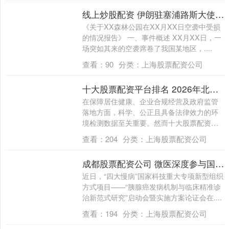
线上炒股配资 伊朗驻塞浦路斯大使称新任最高领袖穆杰塔巴在2月28日空袭中受伤,但总统之子称其平安
《关于XX森林公园在XX月XX日空袭中受损
的情况报告》 一、事件概述 XX月XX日，一
场突如其来的空袭席卷了我国某地区，....
查看：
90
分类：
上海股票配资公司
十大股票配资平台排名 2026年北京专业甲醛检测公司选择指南与靠谱机构推荐
在保障居住健康、企业合规经营及政府监管
落地方面，科学、公正且具备法律效力的环
境检测数据至关重要。然而十大股票配资平
台排名....
查看：
204
分类：
上海股票配资公司
成都股票配资公司 微医深度参与国家重大专项 数智化赋能四大慢病防治技术创新
近日，“四大慢病”国家科技重大专项新型组织
方式项目——“胰腺癌发病机制与临床精准诊
治新范式研究”启动会暨实施方案论证会在....
查看：
194
分类：
上海股票配资公司