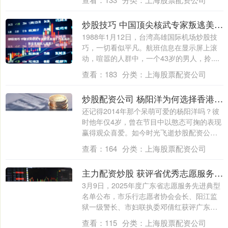
炒股技巧 中国顶尖核武专家叛逃美国！内幕揭开：叛徒竟被世人盛赞？
1988年1月12日，台湾高雄国际机场炒股技
巧，一切看似平凡。航班信息在显示屏上滚
动，喧嚣的人群中，一个43岁的男人，拎....
查看：
183
分类：
上海股票配资公司
炒股配资公司 杨阳洋为何选择香港读高中？父亲杨威坦然回应：学业跟不上内地节奏
还记得2014年那个呆萌可爱的杨阳洋吗？彼
时他年仅4岁，曾在节目中以憨态可掬的表现
赢得观众喜爱。如今时光飞逝炒股配资公
司....
查看：
164
分类：
上海股票配资公司
主力配资炒股 获评省优秀志愿服务典型！阳江邓倩红22年传递向善力量
3月9日，2025年度广东省志愿服务先进典型
名单公布，市乐行志愿者协会会长、阳江监
狱一级警长、市妇联执委邓倩红获评广东
省....
查看：
115
分类：
上海股票配资公司