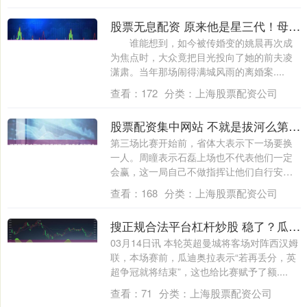
股票无息配资 原来他是星三代！母亲是名导，大爷爷是凌子风，离了姚晨也成赢家
谁能想到，如今被传婚变的姚晨再次成
为焦点时，大众竟把目光投向了她的前夫凌
潇肃。当年那场闹得满城风雨的离婚案....
查看：
172
分类：
上海股票配资公司
股票配资集中网站 不就是拔河么第9集分集剧情介绍 第9集：猪蹄店被砸朱葛遇险
第三场比赛开始前，省体大表示下一场要换
一人。周瞳表示石磊上场也不代表他们一定
会赢，这一局自己不做指挥让他们自行安
排。第三....
查看：
168
分类：
上海股票配资公司
搜正规合法平台杠杆炒股 稳了？瓜帅执教曼城以来英超对阵西汉姆17胜2平！10年里未尝败绩
03月14日讯 本轮英超曼城将客场对阵西汉姆
联，本场赛前，瓜迪奥拉表示“若再丢分，英
超争冠就将结束”，这也给比赛赋予了额....
查看：
71
分类：
上海股票配资公司