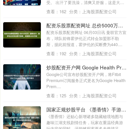
受。 出汗了要洗澡，清爽又舒服，这是大家
都知....
查看：
162
分类：
上海股票配资公司
配资乐股票配资网址 总价5000万！曼联官方：霍伊伦正式转会那不勒斯，买断费4400万欧
配资乐股票配资网址 06月03日讯 曼联官方宣
布，球队前锋霍伊伦正式转会加盟那不勒
斯，据此前报道，霍伊伦的买断费为440....
查看：
192
分类：
上海股票配资公司
炒股配资开户网 Google Health Premium取代Fitbit Premium 年费上调20美元
Google公司宣布炒股配资开户网，将Fitbit
Premium订阅服务正式更名为Google Health
Prem....
查看：
125
分类：
上海股票配资公司
国家正规炒股平台 《墨香情》手游：重聚江湖兄弟，开启无拘无束武侠路
《墨香情》还贴心新增诸多隐藏秘境地图与
趣味江湖支线剧情任务，玩家在重温经典游
玩内容的同时，还能够探索更多未曾踏足的