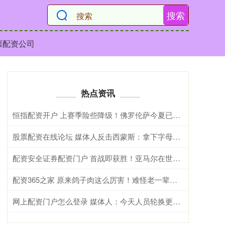
搜索
票配资公司
热点资讯
恒指配资开户 上赛季险些降级！佛罗伦萨今夏已花超1亿欧，签马斯坦托诺等10将
股票配资在线论坛 媒体人反击西蒙斯：拿下字母的热火绝非休赛期最大输家 绿军才是
配资安全证券配资门户 首战即获胜！亚马尔在世界杯决赛生涯首战梅西即取胜
配资365之家 原来鸽子肉这么厉害！难怪老一辈都爱吃，看完涨知识
网上配资门户怎么登录 媒体人：今天人员轮换更灵活了 上一场省队19分逆转&今天不能松气