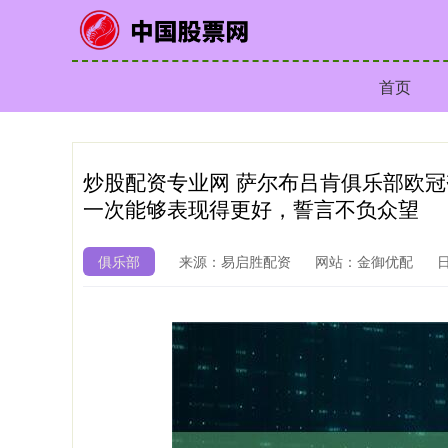
首页
炒股配资专业网 萨尔布吕肯俱乐部欧
一次能够表现得更好，誓言不负众望
俱乐部
来源：易启胜配资
网站：金御优配
日