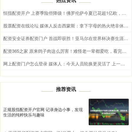
恒指配资开户 上赛季险些降级！佛罗伦萨今夏已花超1亿欧，签马斯坦托诺等10将
股票配资在线论坛 媒体人反击西蒙斯：拿下字母的热火绝非休赛期最大输家 绿军才是
配资安全证券配资门户 首战即获胜！亚马尔在世界杯决赛生涯首战梅西即取胜
配资365之家 原来鸽子肉这么厉害！难怪老一辈都爱吃，看完涨知识
网上配资门户怎么登录 媒体人：今天人员轮换更灵活了 上一场省队19分逆转&今天不能松气
推荐资讯
正规股指配资开户官网 记录身边小事，发现
生活的纯粹快乐与趣味