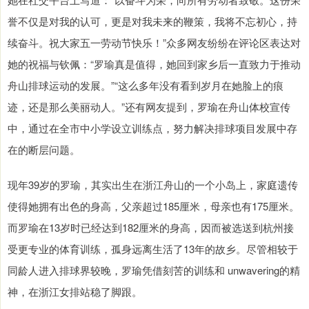
誉不仅是对我的认可，更是对我未来的鞭策，我将不忘初心，持
续奋斗。祝大家五一劳动节快乐！”众多网友纷纷在评论区表达对
她的祝福与钦佩：“罗瑜真是值得，她回到家乡后一直致力于推动
舟山排球运动的发展。”“这么多年没有看到岁月在她脸上的痕
迹，还是那么美丽动人。”还有网友提到，罗瑜在舟山体校宣传
中，通过在全市中小学设立训练点，努力解决排球项目发展中存
在的断层问题。
现年39岁的罗瑜，其实出生在浙江舟山的一个小岛上，家庭遗传
使得她拥有出色的身高，父亲超过185厘米，母亲也有175厘米。
而罗瑜在13岁时已经达到182厘米的身高，因而被选送到杭州接
受更专业的体育训练，孤身远离生活了13年的故乡。尽管相较于
同龄人进入排球界较晚，罗瑜凭借刻苦的训练和 unwavering的精
神，在浙江女排站稳了脚跟。