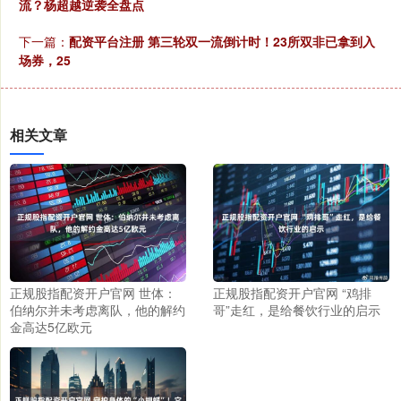
流？杨超越逆袭全盘点
下一篇：
配资平台注册 第三轮双一流倒计时！23所双非已拿到入
场券，25
相关文章
正规股指配资开户官网 世体：
正规股指配资开户官网 “鸡排
伯纳尔并未考虑离队，他的解约
哥”走红，是给餐饮行业的启示
金高达5亿欧元